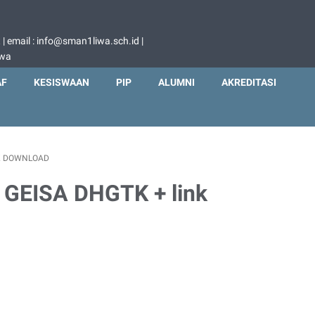
 email : info@sman1liwa.sch.id |
iwa
AF
KESISWAAN
PIP
ALUMNI
AKREDITASI
NK DOWNLOAD
i GEISA DHGTK + link