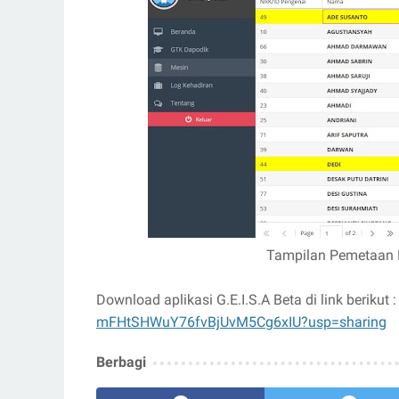
Tampilan Pemetaan 
Download aplikasi G.E.I.S.A Beta di link berikut 
mFHtSHWuY76fvBjUvM5Cg6xIU?usp=sharing
Berbagi