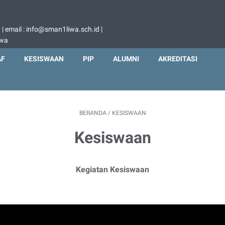
 email : info@sman1liwa.sch.id |
iwa
AF
KESISWAAN
PIP
ALUMNI
AKREDITASI
BERANDA
/
KESISWAAN
Kesiswaan
Kegiatan Kesiswaan