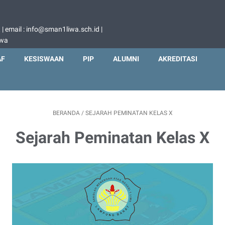
 email : info@sman1liwa.sch.id |
iwa
AF
KESISWAAN
PIP
ALUMNI
AKREDITASI
BERANDA
/
SEJARAH PEMINATAN KELAS X
Sejarah Peminatan Kelas X