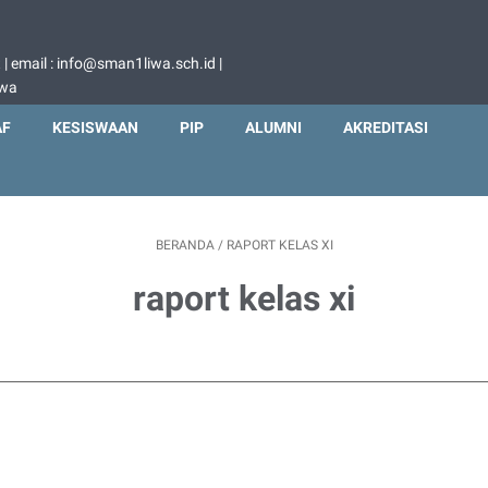
 email : info@sman1liwa.sch.id |
iwa
AF
KESISWAAN
PIP
ALUMNI
AKREDITASI
BERANDA
/
RAPORT KELAS XI
raport kelas xi