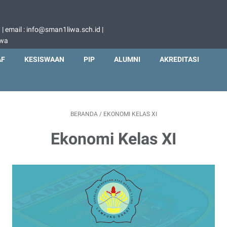
 email : info@sman1liwa.sch.id |
iwa
AF
KESISWAAN
PIP
ALUMNI
AKREDITASI
BERANDA
/
EKONOMI KELAS XI
Ekonomi Kelas XI