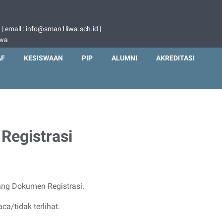
 email : info@sman1liwa.sch.id |
iwa
AF
KESISWAAN
PIP
ALUMNI
AKREDITASI
Registrasi
ang Dokumen Registrasi.
a/tidak terlihat.