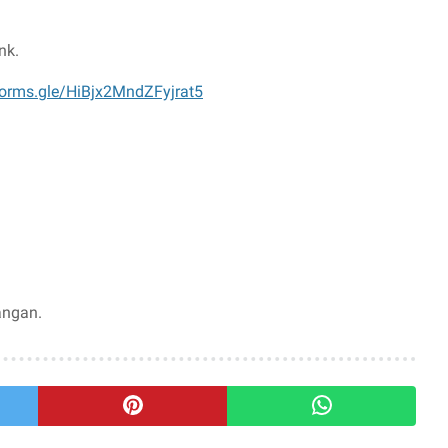
nk.
/forms.gle/HiBjx2MndZFyjrat5
angan.