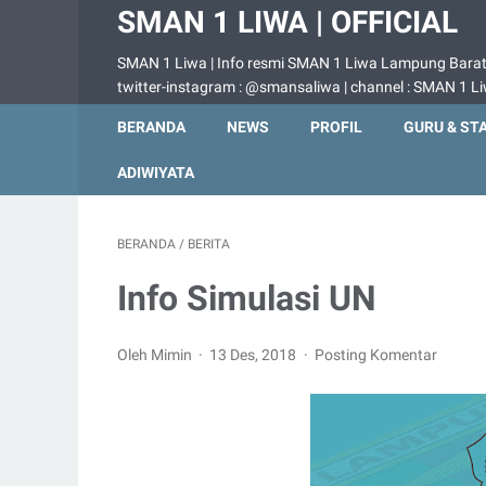
SMAN 1 LIWA | OFFICIAL
SMAN 1 Liwa | Info resmi SMAN 1 Liwa Lampung Barat |
twitter-instagram : @smansaliwa | channel : SMAN 1 L
BERANDA
NEWS
PROFIL
GURU & ST
ADIWIYATA
BERANDA
/
BERITA
Info Simulasi UN
Oleh Mimin
13 Des, 2018
Posting Komentar