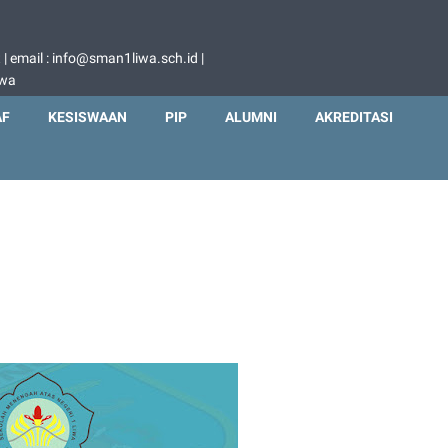
 email : info@sman1liwa.sch.id |
iwa
AF
KESISWAAN
PIP
ALUMNI
AKREDITASI