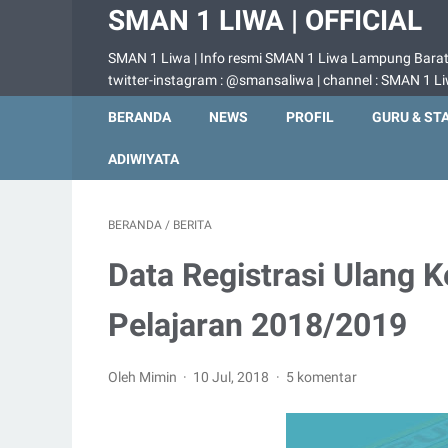
SMAN 1 LIWA | OFFICIAL
SMAN 1 Liwa | Info resmi SMAN 1 Liwa Lampung Barat |
twitter-instagram : @smansaliwa | channel : SMAN 1 L
BERANDA
NEWS
PROFIL
GURU & ST
ADIWIYATA
BERANDA
/
BERITA
Data Registrasi Ulang K
Pelajaran 2018/2019
Oleh Mimin
10 Jul, 2018
5 komentar