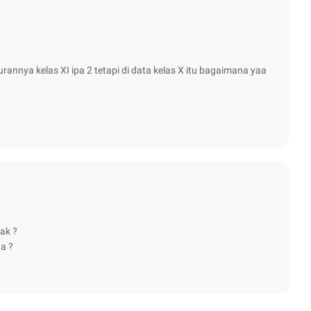
urannya kelas XI ipa 2 tetapi di data kelas X itu bagaimana yaa
pak ?
ya ?