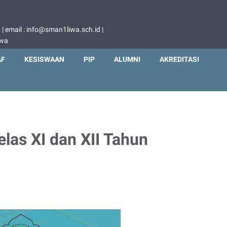
 email : info@sman1liwa.sch.id |
iwa
AF
KESISWAAN
PIP
ALUMNI
AKREDITASI
elas XI dan XII Tahun