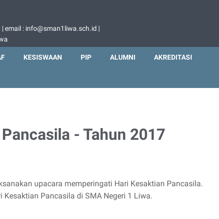
 email : info@sman1liwa.sch.id |
iwa
AF
KESISWAAN
PIP
ALUMNI
AKREDITASI
 Pancasila - Tahun 2017
aksanakan upacara memperingati Hari Kesaktian Pancasila.
i Kesaktian Pancasila di SMA Negeri 1 Liwa.