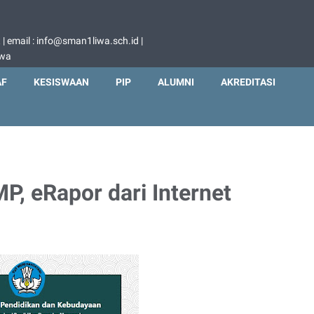
 email : info@sman1liwa.sch.id |
iwa
AF
KESISWAAN
PIP
ALUMNI
AKREDITASI
P, eRapor dari Internet