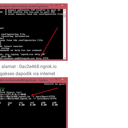
alamat : 0ac2e468.ngrok.io
akses dapodik via internet