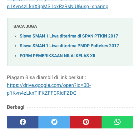
p1Kvn4zLknX3pMS1oxRzRsNlU&usp=sharing
BACA JUGA
Siswa SMAN 1 Liwa diterima di SPAN PTKIN 2017
Siswa SMAN 1 Liwa diterima PMDP Poltekes 2017
FORM PEMERIKSAAN NILAI KELAS XII
Piagam Bisa diambil di link berikut :
https://drive.google.com/open?id=0B-
p1Kvn4zLknTlFKZFFCRldFZDQ
Berbagi