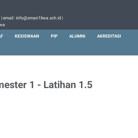
 email : info@sman1liwa.sch.id |
iwa
AF
KESISWAAN
PIP
ALUMNI
AKREDITASI
mester 1 - Latihan 1.5