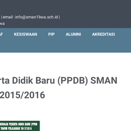
 email : info@sman1liwa.sch.id |
iwa
AF
KESISWAAN
PIP
ALUMNI
AKREDITASI
rta Didik Baru (PPDB) SMAN
 2015/2016