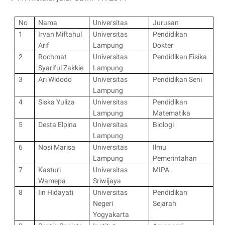
No
Nama
Universitas
Jurusan
1
Irvan Miftahul
Universitas
Pendidikan
Arif
Lampung
Dokter
2
Rochmat
Universitas
Pendidikan Fisika
Syariful Zakkie
Lampung
3
Ari Widodo
Universitas
Pendidikan Seni
Lampung
4
Siska Yuliza
Universitas
Pendidikan
Lampung
Matematika
5
Desta Elpina
Universitas
Biologi
Lampung
6
Nosi Marisa
Universitas
Ilmu
Lampung
Pemerintahan
7
Kasturi
Universitas
MIPA
Wamepa
Sriwijaya
8
Iin Hidayati
Universitas
Pendidikan
Negeri
Sejarah
Yogyakarta