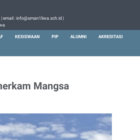
 email : info@sman1liwa.sch.id |
iwa
AF
KESISWAAN
PIP
ALUMNI
AKREDITASI
enerkam Mangsa