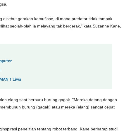
gsa.
g disebut gerakan kamuflase, di mana predator tidak tampak
lihat seolah-olah ia melayang tak bergerak," kata Suzanne Kane,
mputer
a
SMAN 1 Liwa
leh elang saat berburu burung gagak. "Mereka datang dengan
membunuh burung (gagak) atau mereka (elang) sangat cepat
ginspirasi penelitian tentang robot terbang. Kane berharap studi