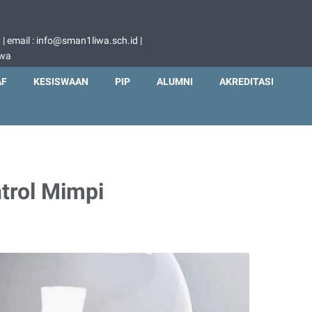
 email : info@sman1liwa.sch.id |
iwa
AF
KESISWAAN
PIP
ALUMNI
AKREDITASI
trol Mimpi